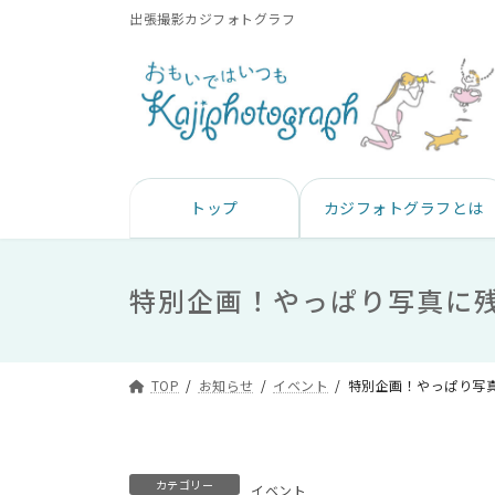
コ
ナ
出張撮影カジフォトグラフ
ン
ビ
テ
ゲ
ン
ー
ツ
シ
へ
ョ
トップ
カジフォトグラフとは
ス
ン
キ
に
ッ
移
特別企画！やっぱり写真に
プ
動
TOP
お知らせ
イベント
特別企画！やっぱり写
カテゴリー
イベント